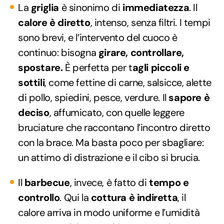
La
griglia
è sinonimo di
immediatezza
. Il
calore è diretto
, intenso, senza filtri. I tempi
sono brevi, e l’intervento del cuoco è
continuo: bisogna
girare, controllare,
spostare.
È perfetta per t
agli piccoli e
sottili
, come fettine di carne, salsicce, alette
di pollo, spiedini, pesce, verdure. Il
sapore è
deciso
, affumicato, con quelle leggere
bruciature che raccontano l’incontro diretto
con la brace. Ma basta poco per sbagliare:
un attimo di distrazione e il cibo si brucia.
Il
barbecue
, invece, è fatto di
tempo e
controllo
. Qui la
cottura è indiretta
, il
calore arriva in modo uniforme e l’umidità