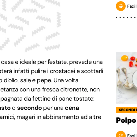
Facil
n casa e ideale per l'estate, prevede una
terà infatti pulire i crostacei e scottarli
o d'olio, sale e pepe. Una volta
ietanza con una fresca
citronette
, non
pagnata da fettine di pane tostate:
asto
o
secondo
per una
cena
SECONDI 
amici, magari in abbinamento ad altre
Polpo
Facil