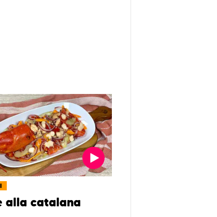
I
e alla catalana