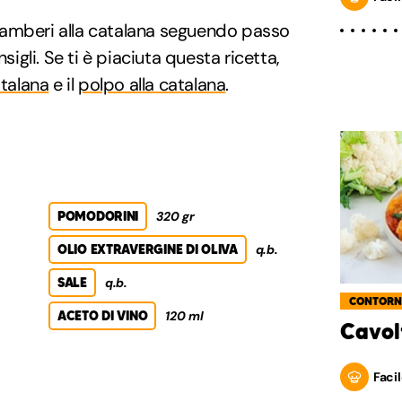
amberi alla catalana seguendo passo
gli. Se ti è piaciuta questa ricetta,
atalana
e il
polpo alla catalana
.
POMODORINI
320 gr
OLIO EXTRAVERGINE DI OLIVA
q.b.
SALE
q.b.
CONTORN
ACETO DI VINO
120 ml
Cavol
Facil