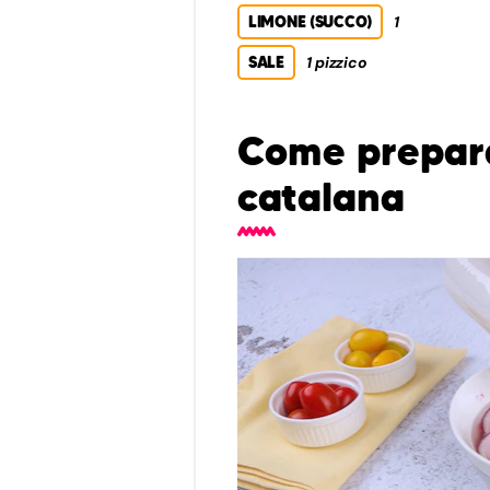
LIMONE (SUCCO)
1
SALE
1 pizzico
Come prepara
catalana