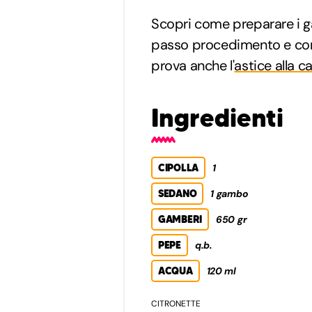
Scopri come preparare i g
passo procedimento e consi
prova anche l'
astice alla c
Ingredienti
CIPOLLA
1
SEDANO
1 gambo
GAMBERI
650 gr
PEPE
q.b.
ACQUA
120 ml
CITRONETTE