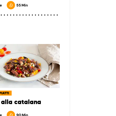
e
55 Min
PIATTI
 alla catalana
e
90 Min