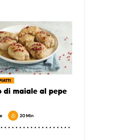
PIATTI
o di maiale al pepe
e
20 Min