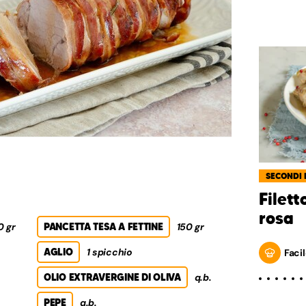
SECONDI 
Filett
rosa
 gr
PANCETTA TESA A FETTINE
150 gr
AGLIO
1 spicchio
Facil
OLIO EXTRAVERGINE DI OLIVA
q.b.
PEPE
q.b.