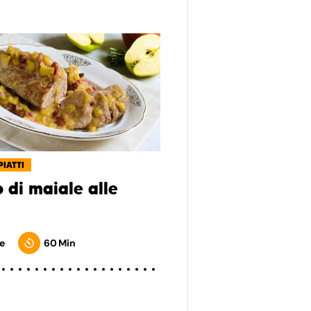
PIATTI
o di maiale alle
e
60 Min