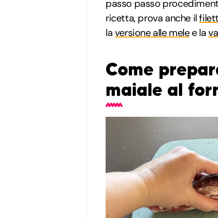
passo passo procedimento 
ricetta, prova anche il
file
la
versione alle mele
e la
va
Come preparar
maiale al for