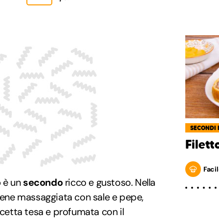
SECONDI 
Filett
Facil
o
è un
secondo
ricco e gustoso. Nella
viene massaggiata con sale e pepe,
ncetta tesa e profumata con il