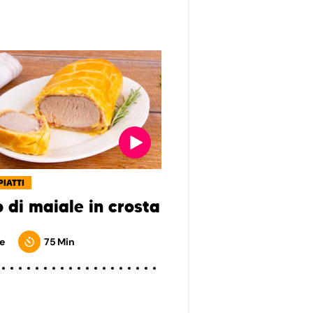
PIATTI
o di maiale in crosta
e
75 Min