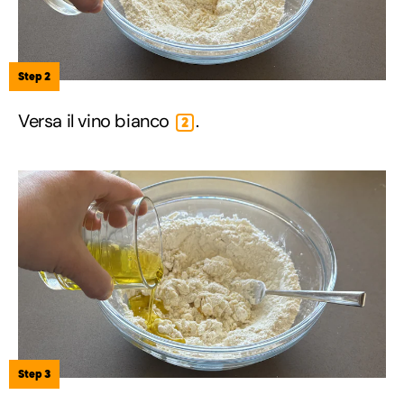
Step 2
Versa il vino bianco
.
2
Step 3