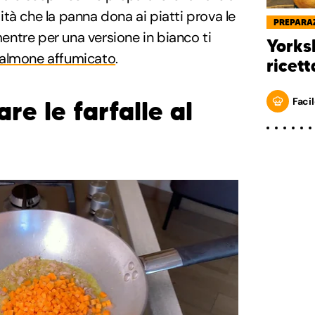
tà che la panna dona ai piatti prova le
PREPARAZ
mentre per una versione in bianco ti
Yorks
salmone affumicato
.
ricett
Facil
e le farfalle al