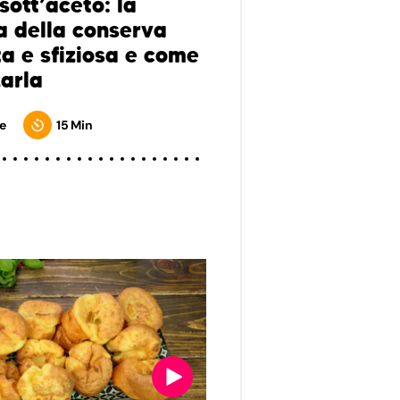
sott’aceto: la
ta della conserva
ta e sfiziosa e come
zarla
e
15 Min