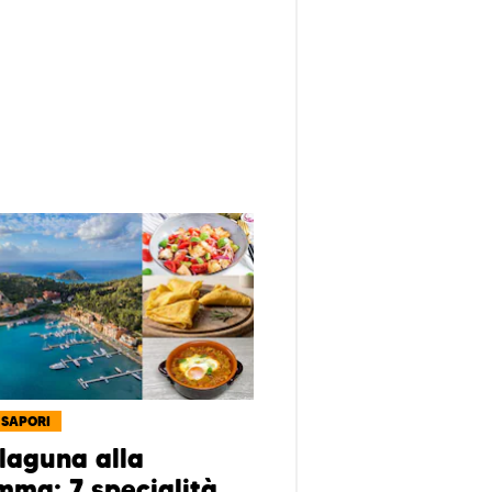
 SAPORI
 laguna alla
ma: 7 specialità