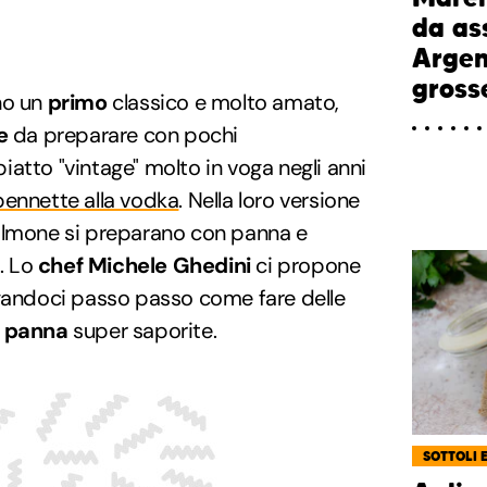
da as
Argen
gross
o un
primo
classico e molto amato,
e
da preparare con pochi
 piatto "vintage" molto in voga negli anni
pennette alla vodka
. Nella loro versione
l salmone si preparano con panna e
. Lo
chef Michele Ghedini
ci propone
egandoci passo passo come fare delle
a panna
super saporite.
SOTTOLI 