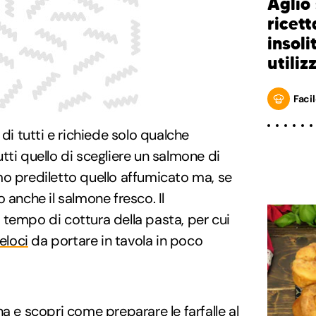
Aglio 
ricet
insoli
utiliz
Facil
 di tutti e richiede solo qualche
tti quello di scegliere un salmone di
mo prediletto quello affumicato ma, se
 anche il salmone fresco. Il
tempo di cottura della pasta, per cui
eloci
da portare in tavola in poco
a e scopri come preparare le farfalle al