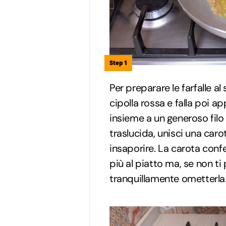
Step 1
Per preparare le farfalle al
cipolla rossa e falla poi a
insieme a un generoso filo
traslucida, unisci una caro
insaporire. La carota confe
più al piatto ma, se non ti
tranquillamente ometterla