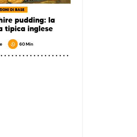
IONI DI BASE
hire pudding: la
a tipica inglese
e
60 Min