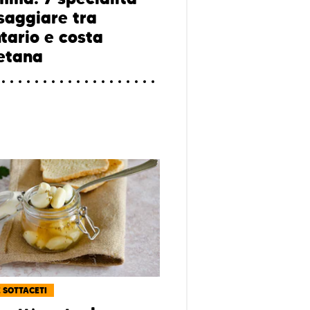
saggiare tra
tario e costa
etana
E SOTTACETI