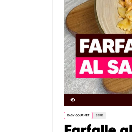
EASY GOURMET
SERIE
Farfalle 