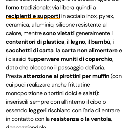
forno tradizionale: via libera quindi a
recipienti e supporti
in acciaio inox, pyrex,
ceramica, alluminio, silicone resistente al
calore, mentre
sono vietati
generalmente i
contenitori di plastica
, il
legno
, il
bambù
, i
sacchetti di carta
, la
carta non alimentare
e
i classici
tupperware muniti di coperchio
,
dato che bloccano il passaggio dell’aria.
Presta
attenzione ai pirottini per muffin
(con
cui puoi realizzare anche frittatine
monoporzione o tortini dolci e salati):
inseriscili sempre con all’interno il cibo o
essendo
leggeri
rischiano con l’aria di entrare
in contatto con la
resistenza o la ventola
,
danneggiandole.