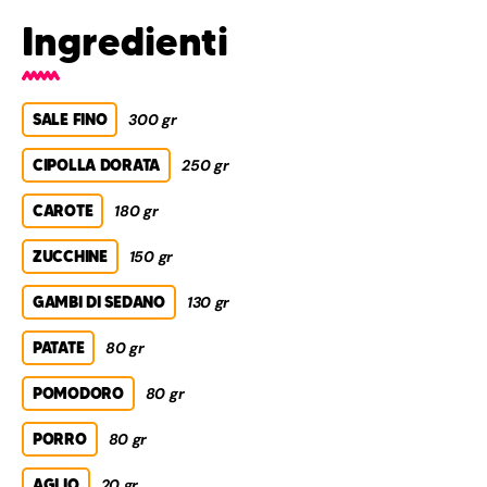
Ingredienti
SALE FINO
300 gr
CIPOLLA DORATA
250 gr
CAROTE
180 gr
ZUCCHINE
150 gr
GAMBI DI SEDANO
130 gr
PATATE
80 gr
POMODORO
80 gr
PORRO
80 gr
AGLIO
20 gr