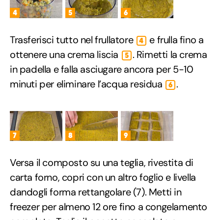
4
5
6
Trasferisci tutto nel frullatore
e frulla fino a
4
ottenere una crema liscia
. Rimetti la crema
5
in padella e falla asciugare ancora per 5-10
minuti per eliminare l’acqua residua
.
6
7
8
9
Versa il composto su una teglia, rivestita di
carta forno, copri con un altro foglio e livella
dandogli forma rettangolare (7). Metti in
freezer per almeno 12 ore fino a congelamento