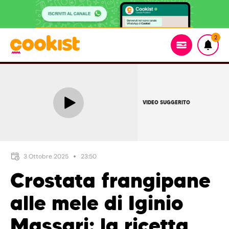
2
VIDEO SUGGERITO
3 Ottobre 2025
23:50
Crostata frangipane
alle mele di Iginio
Massari: la ricetta