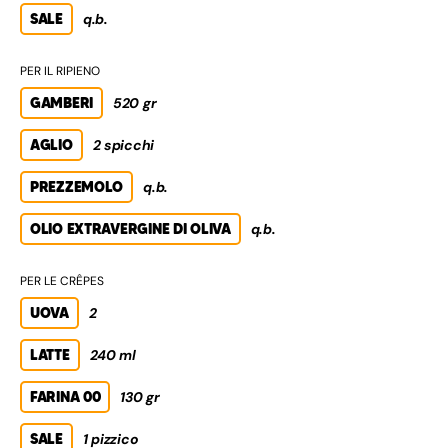
SALE
q.b.
PER IL RIPIENO
GAMBERI
520 gr
AGLIO
2 spicchi
PREZZEMOLO
q.b.
OLIO EXTRAVERGINE DI OLIVA
q.b.
PER LE CRÊPES
UOVA
2
LATTE
240 ml
FARINA 00
130 gr
SALE
1 pizzico