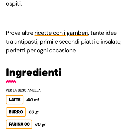
ospiti.
Prova altre
ricette con i gamberi
, tante idee
tra antipasti, primi e secondi piatti e insalate,
perfetti per ogni occasione.
Ingredienti
PER LA BESCIAMELLA
LATTE
410 ml
BURRO
60 gr
FARINA 00
60 gr