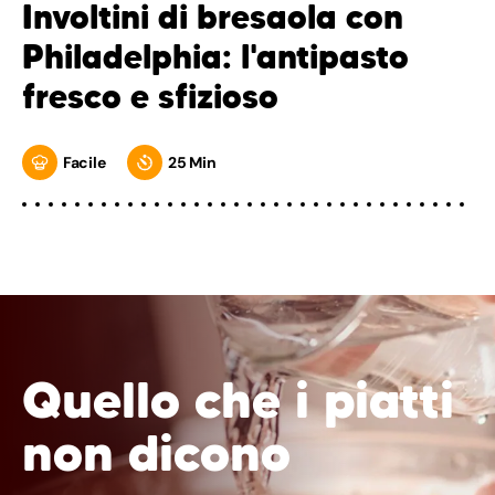
Involtini di bresaola con
Philadelphia: l'antipasto
fresco e sfizioso
Facile
25 Min
Quello che i piatti
non dicono