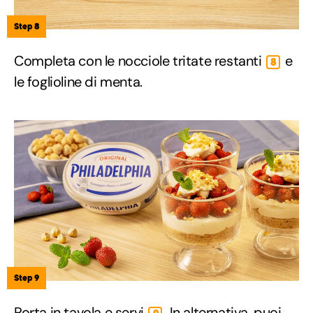
Step 8
Completa con le nocciole tritate restanti
e
8
le foglioline di menta.
Step 9
Porta in tavola e servi
. In alternativa, puoi