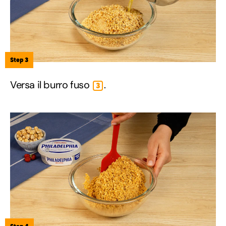
Step 3
Versa il burro fuso
.
3