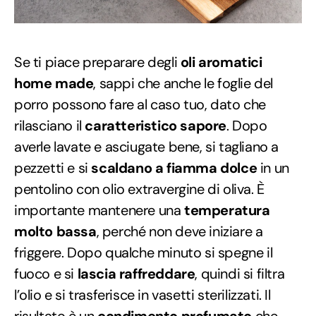
Se ti piace preparare degli
oli aromatici
home made
, sappi che anche le foglie del
porro possono fare al caso tuo, dato che
rilasciano il
caratteristico sapore
. Dopo
averle lavate e asciugate bene, si tagliano a
pezzetti e si
scaldano a fiamma dolce
in un
pentolino con olio extravergine di oliva. È
importante mantenere una
temperatura
molto bassa
, perché non deve iniziare a
friggere. Dopo qualche minuto si spegne il
fuoco e si
lascia raffreddare
, quindi si filtra
l’olio e si trasferisce in vasetti sterilizzati. Il
risultato è un
condimento profumato
che