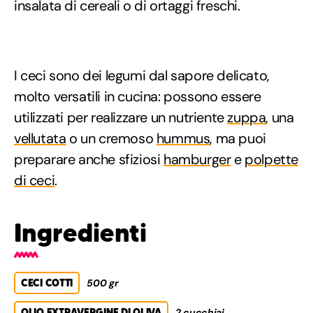
insalata di cereali o di ortaggi freschi.
I ceci sono dei legumi dal sapore delicato,
molto versatili in cucina: possono essere
utilizzati per realizzare un nutriente
zuppa
, una
vellutata
o un cremoso
hummus
, ma puoi
preparare anche sfiziosi
hamburger
e
polpette
di ceci
.
Ingredienti
CECI COTTI
500 gr
OLIO EXTRAVERGINE DI OLIVA
2 cucchiai