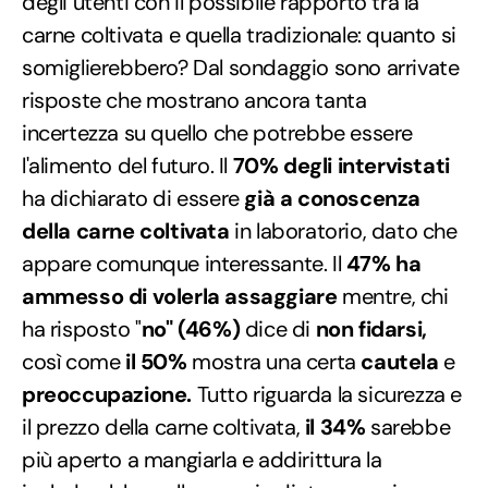
degli utenti con il possibile rapporto tra la
carne coltivata e quella tradizionale: quanto si
somiglierebbero? Dal sondaggio sono arrivate
risposte che mostrano ancora tanta
incertezza su quello che potrebbe essere
l'alimento del futuro. Il
70% degli intervistati
ha dichiarato di essere
già a conoscenza
della carne coltivata
in laboratorio, dato che
appare comunque interessante. Il
47% ha
ammesso di volerla assaggiare
mentre, chi
ha risposto "
no" (46%)
dice di
non fidarsi,
così come
il 50%
mostra una certa
cautela
e
preoccupazione.
Tutto riguarda la sicurezza e
il prezzo della carne coltivata,
il 34%
sarebbe
più aperto a mangiarla e addirittura la