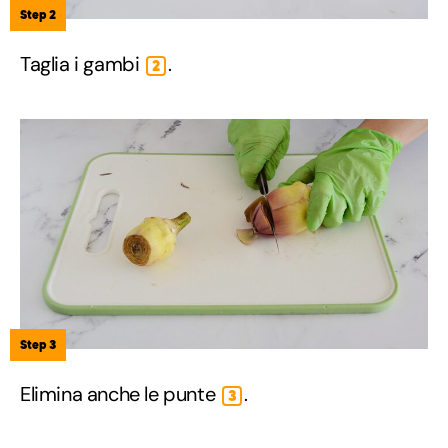
Step 2
Taglia i gambi
.
2
Step 3
Elimina anche le punte
.
3