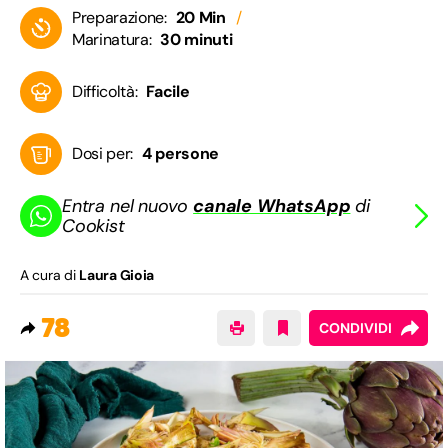
Preparazione:
20 Min
Marinatura:
30 minuti
Difficoltà:
Facile
Dosi per:
4 persone
Entra nel nuovo
canale WhatsApp
di
Cookist
A cura di
Laura Gioia
78
CONDIVIDI