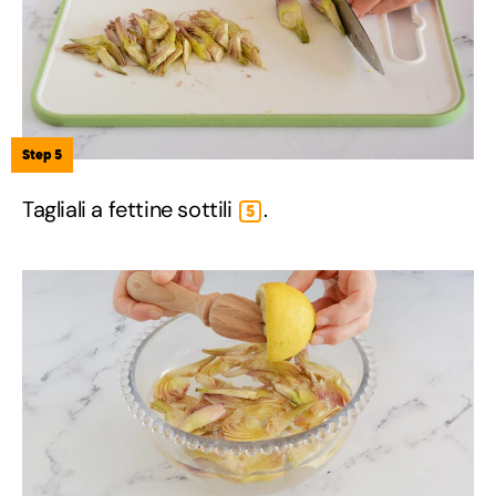
Step 5
Tagliali a fettine sottili
.
5