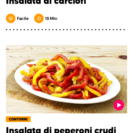
Insalata di carciofi
Facile
15 Min
CONTORNI
Insalata di peperoni crudi