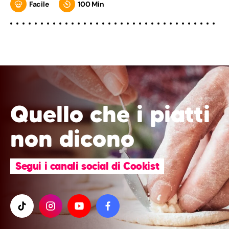
Facile
100 Min
Quello che i piatti
non dicono
Segui i canali social di Cookist