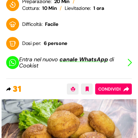
Preparazione:
20 Min
Cottura:
10 Min
Lievitazione:
1 ora
Difficoltà:
Facile
Dosi per:
6 persone
Entra nel nuovo
canale WhatsApp
di
Cookist
31
CONDIVIDI