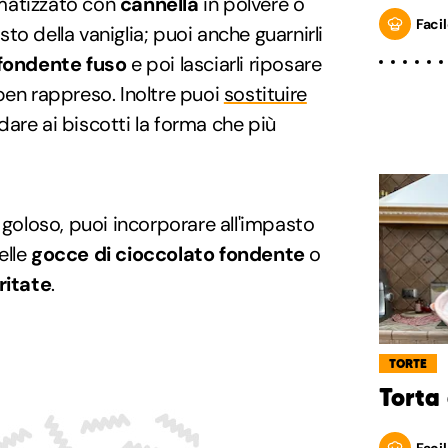
matizzato con
cannella
in polvere o
Facil
sto della vaniglia; puoi anche guarnirli
fondente fuso
e poi lasciarli riposare
ben rappreso. Inoltre puoi
sostituire
dare ai biscotti la forma che più
 goloso, puoi incorporare all'impasto
delle
gocce di cioccolato fondente
o
ritate
.
TORTE
Torta
Facil