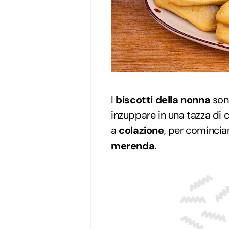
I
biscotti della nonna
sono
inzuppare in una tazza di c
a
colazione
, per cominciar
merenda
.