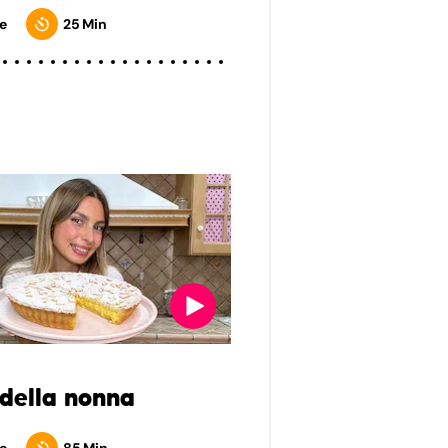
e
25 Min
 della nonna
e
85 Min