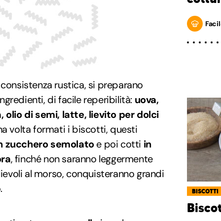
Facil
 consistenza rustica, si preparano
redienti, di facile reperibilità:
uova,
olio di semi, latte, lievito per dolci
na volta formati i biscotti, questi
on zucchero semolato
e poi cotti
in
ora
, finché non saranno leggermente
lievoli al morso, conquisteranno grandi
.
BISCOTTI
Biscot