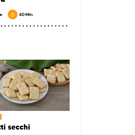
e
40 Min
ti secchi