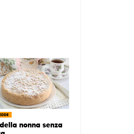
EDDE
 della nonna senza
ra