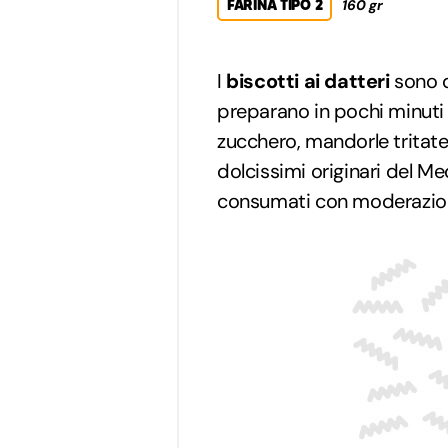
FARINA TIPO 2
160 gr
I
biscotti ai datteri
sono 
preparano in pochi minuti c
zucchero, mandorle tritate, 
dolcissimi originari del Me
consumati con moderazio