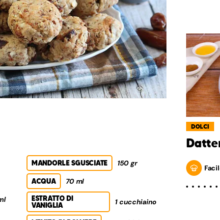
DOLCI
Datter
MANDORLE SGUSCIATE
150 gr
Facil
ACQUA
70 ml
ESTRATTO DI
ml
1 cucchiaino
VANIGLIA