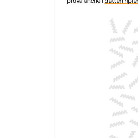
prova anche i
datteri ripie