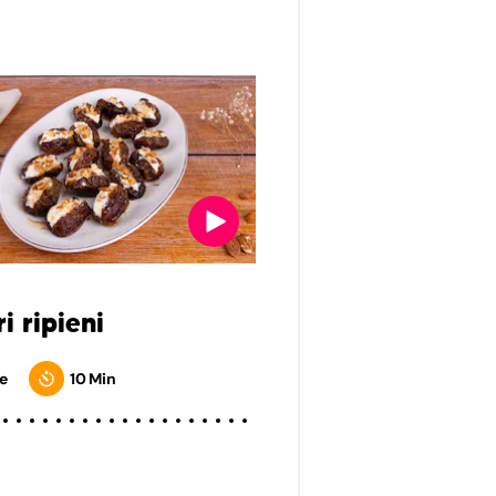
i ripieni
e
10 Min