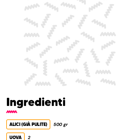
Ingredienti
ALICI (GIÀ PULITE)
500 gr
UOVA
2