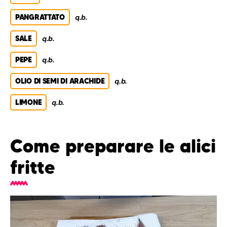
PANGRATTATO
q.b.
SALE
q.b.
PEPE
q.b.
OLIO DI SEMI DI ARACHIDE
q.b.
LIMONE
q.b.
Come preparare le alici
fritte