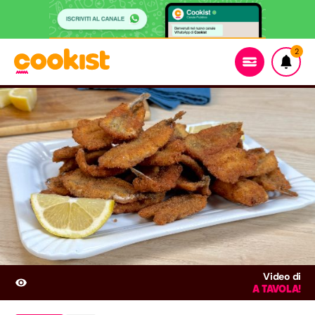
2
Video di
A TAVOLA!