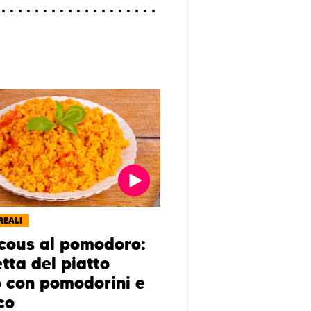
REALI
cous al pomodoro:
etta del piatto
o con pomodorini e
co