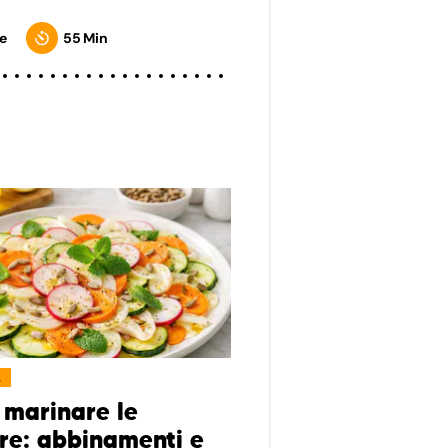
e
55 Min
L
marinare le
re: abbinamenti e