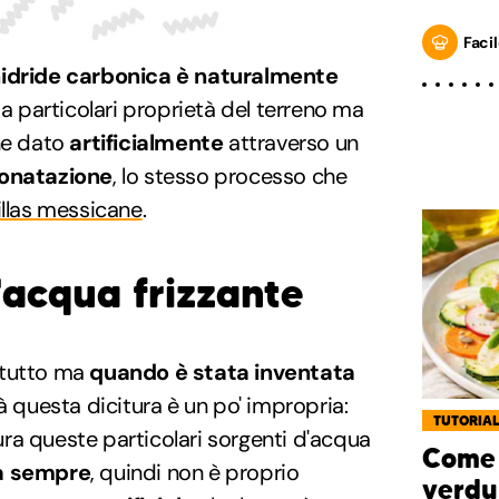
Facil
nidride carbonica è naturalmente
 a particolari proprietà del terreno ma
ene dato
artificialmente
attraverso un
onatazione
, lo stesso processo che
illas messicane
.
l'acqua frizzante
rtutto ma
quando è stata inventata
tà questa dicitura è un po' impropria:
TUTORIA
ra queste particolari sorgenti d'acqua
Come 
a sempre
, quindi non è proprio
verdu