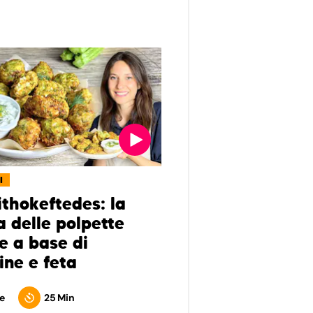
I
ithokeftedes: la
a delle polpette
e a base di
ine e feta
e
25 Min