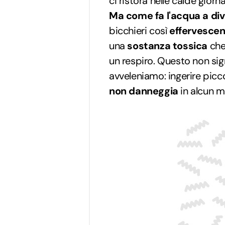
ci ristora nelle calde giorna
Ma come fa l'acqua a div
bicchieri così
effervescen
una
sostanza tossica
che
un respiro. Questo non sig
avveleniamo: ingerire picc
non danneggia
in alcun m