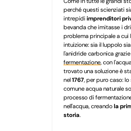
Come in tutte le grandi st
perché questi scienziati si
intrepidi
imprenditori pri
bevanda che imitasse i dr
problema principale a cui 
intuizione: sia il luppolo s
l'anidride carbonica grazie
fermentazione
, con l'acqu
trovato una soluzione è st
nel
1767
, per puro caso: l
comune acqua naturale sopr
processo di fermentazione.
nell'acqua, creando
la pri
storia
.