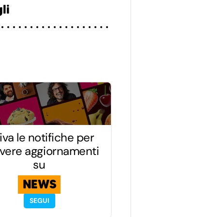
li
iva le notifiche per
evere aggiornamenti
su
NEWS
SEGUI