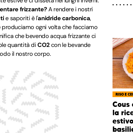
te estive e ci disseta nei lunghi inverni.
entare frizzante?
A rendere i nostri
ti
e saporiti è l'
anidride carbonica
,
 produciamo ogni volta che facciamo
nifica che bevendo acqua frizzante ci
ole quantità di
CO2
con le bevande
odo il nostro corpo.
RISO E CE
Cous 
la ric
estiv
basili