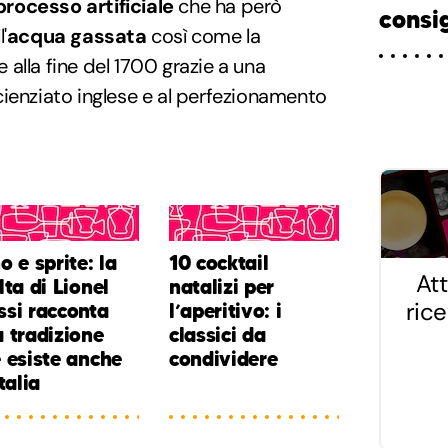
rocesso artificiale
che ha però
consig
'
acqua gassata
così come la
alla fine del 1700 grazie a una
ienziato inglese e al perfezionamento
o e sprite: la
10 cocktail
Att
lta di Lionel
natalizi per
ric
si racconta
l’aperitivo: i
 tradizione
classici da
 esiste anche
condividere
Italia