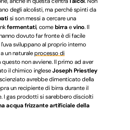
orie, anche in questa c'entra
l'alcol
. Non
ano degli alcolisti, ma perché spinti da
vati
si son messi a cercare una
ink
fermentati
, come
birra
e
vino
. Il
hanno dovuto far fronte è di facile
ia l'uva sviluppano al proprio interno
 a un naturale
processo di
a questo non avviene. Il primo ad aver
ato il chimico inglese
Joseph Priestley
o scienziato avrebbe dimenticato della
a un recipiente di birra durante il
 I gas prodotti si sarebbero disciolti
ma acqua frizzante artificiale della