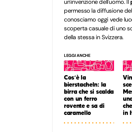
un'invenzione dell'uomo. Il
p
permesso la diffusione dell
conosciamo oggi vede luce 
scoperta casuale di uno sc
della stessa in Svizzera.
LEGGI ANCHE
Cos’è la
Vin
bierstacheln: la
sce
birra che si scalda
Mes
con un ferro
una
rovente e sa di
che
caramello
in 