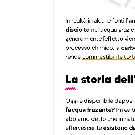
In realtà in alcune fonti
l'a
disciolta
nell'acqua grazie
generalmente l'effetto vi
processo chimico, la
carb
rende
commestibili le tort
La storia del
Oggi è disponibile dappe
l'acqua frizzante?
In real
abbiamo detto che in natu
effervescente
esistono d