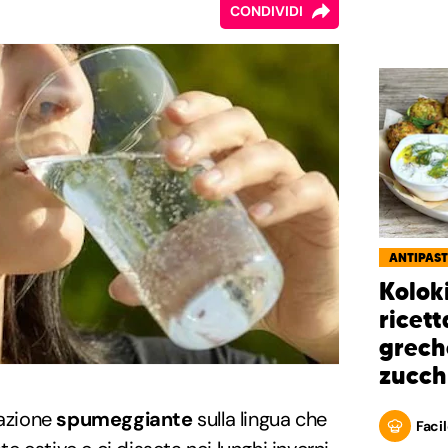
CONDIVIDI
ANTIPAST
Kolok
ricett
grech
zucch
sazione
spumeggiante
sulla lingua che
Facil