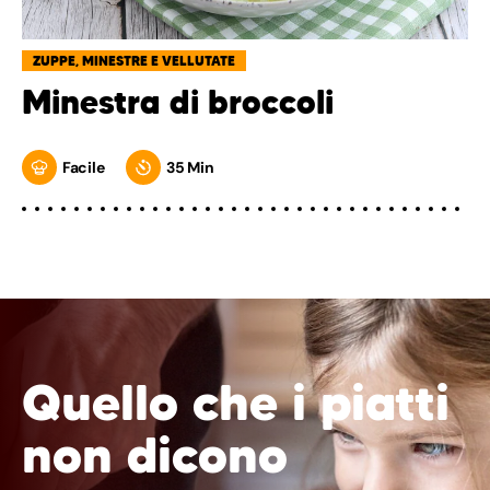
ZUPPE, MINESTRE E VELLUTATE
Minestra di broccoli
Facile
35 Min
Quello che i piatti
non dicono