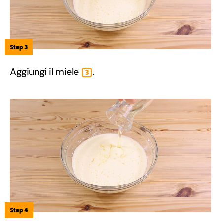
Step 3
Aggiungi il miele
.
3
Step 4