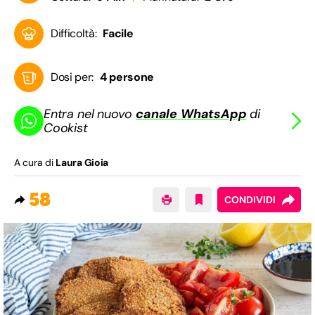
Difficoltà:
Facile
Dosi per:
4 persone
Entra nel nuovo
canale WhatsApp
di
Cookist
A cura di
Laura Gioia
58
CONDIVIDI