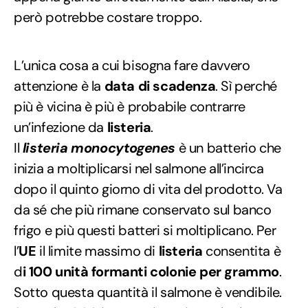
però potrebbe costare troppo.
L’unica cosa a cui bisogna fare davvero
attenzione è la
data di scadenza
. Sì perché
più è vicina è più è probabile contrarre
un’infezione da
listeria
.
Il
listeria monocytogenes
è un batterio che
inizia a moltiplicarsi nel salmone all’incirca
dopo il quinto giorno di vita del prodotto. Va
da sé che più rimane conservato sul banco
frigo e più questi batteri si moltiplicano. Per
l’
UE
il limite massimo di
listeria
consentita è
d
i 100 unità formanti colonie per grammo
.
Sotto questa quantità il salmone è vendibile.