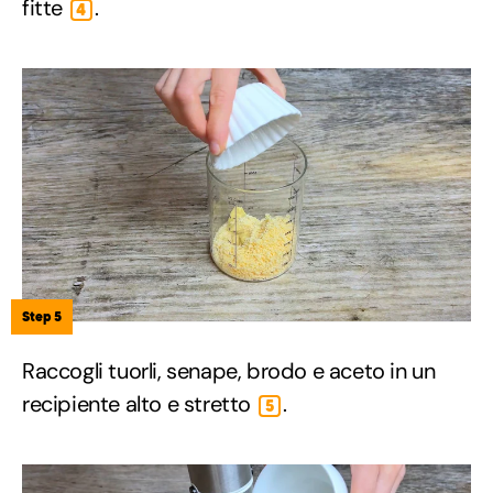
fitte
.
4
Step 5
Raccogli tuorli, senape, brodo e aceto in un
recipiente alto e stretto
.
5