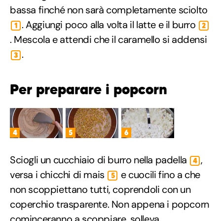
bassa finché non sarà completamente sciolto
. Aggiungi poco alla volta il latte e il burro
1
2
. Mescola e attendi che il caramello si addensi
.
3
Per preparare i popcorn
4
5
6
Sciogli un cucchiaio di burro nella padella
,
4
versa i chicchi di mais
e cuocili fino a che
5
non scoppiettano tutti, coprendoli con un
coperchio trasparente. Non appena i popcorn
cominceranno a scoppiare, solleva