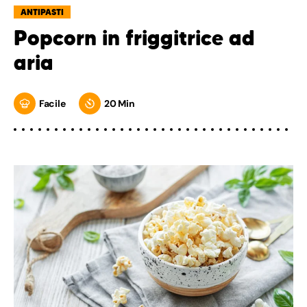
ANTIPASTI
Popcorn in friggitrice ad
aria
Facile
20 Min