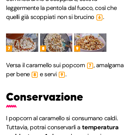
leggermente la pentola dal fuoco, così che
quelli già scoppiati non si brucino
.
6
7
8
9
Versa il caramello sui popcorn
, amalgama
7
per bene
e servi
.
8
9
Conservazione
I popcorn al caramello si consumano caldi.
Tuttavia, potrai conservarli a
temperatura