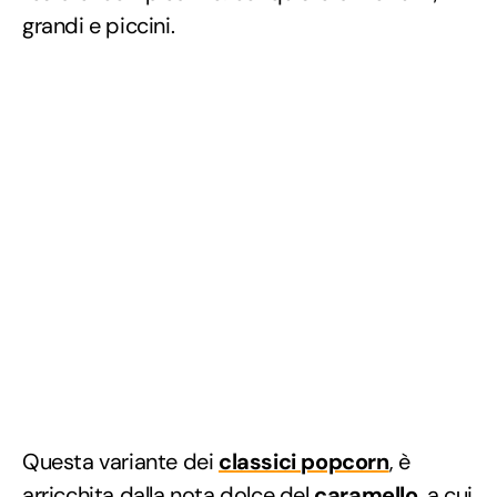
grandi e piccini.
Questa variante dei
classici popcorn
, è
arricchita dalla nota dolce del
caramello
, a cui