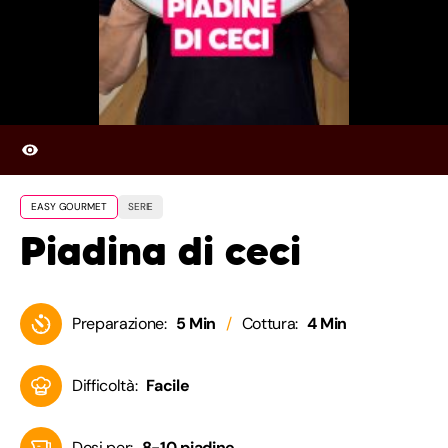
EASY GOURMET
SERIE
Piadina di ceci
Preparazione:
5 Min
Cottura:
4 Min
Difficoltà:
Facile
Dosi per:
8-10 piadine