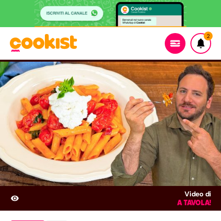
2
Video di
A TAVOLA!