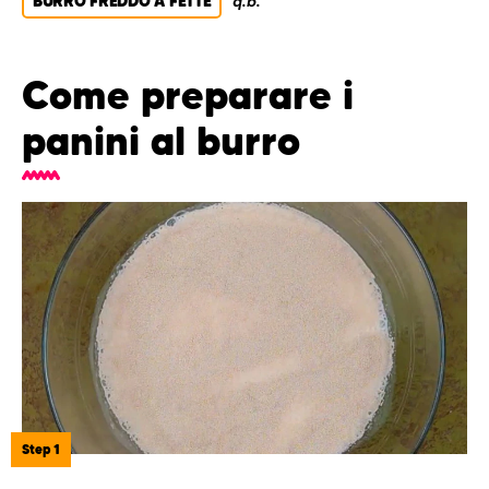
BURRO FREDDO A FETTE
q.b.
Come preparare i
panini al burro
Step 1