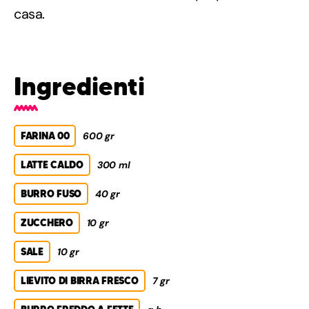
casa.
Ingredienti
FARINA 00
600 gr
LATTE CALDO
300 ml
BURRO FUSO
40 gr
ZUCCHERO
10 gr
SALE
10 gr
LIEVITO DI BIRRA FRESCO
7 gr