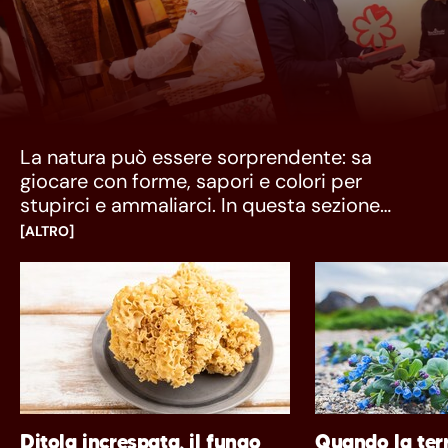
La natura può essere sorprendente: sa
giocare con forme, sapori e colori per
stupirci e ammaliarci. In questa sezione
troverete tutto quello che il territorio ci offre
[ALTRO]
di particolare e curioso: prodotti che
sembrano nati per uno scopo e invece
diventano tutt’altro.
Ditola increspata, il fungo
Quando la terr