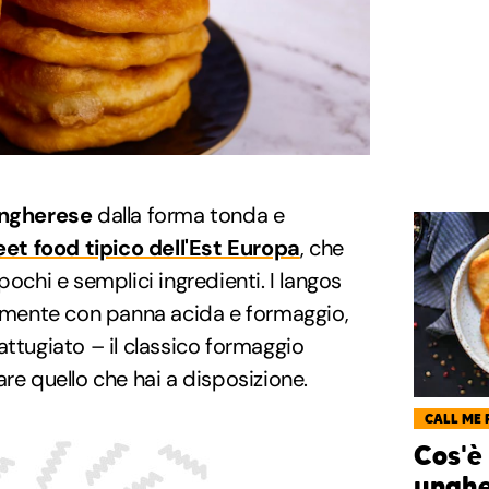
ungherese
dalla forma tonda e
eet food tipico dell'Est Europa
, che
pochi e semplici ingredienti. I langos
mente con panna acida e formaggio,
attugiato – il classico formaggio
re quello che hai a disposizione.
CALL ME 
Cos'è 
unghe