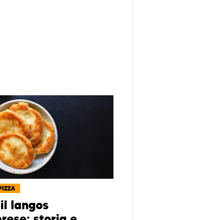
PIZZA
il langos
rese: storia e