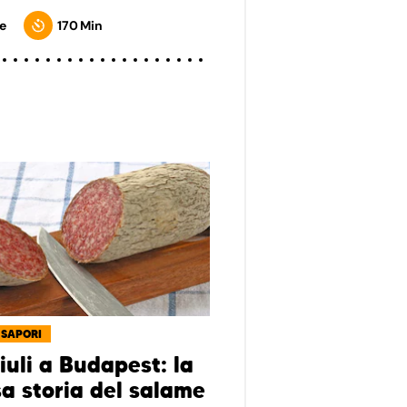
e
170 Min
 SAPORI
iuli a Budapest: la
sa storia del salame