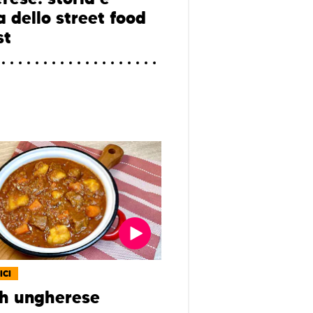
a dello street food
st
ICI
h ungherese