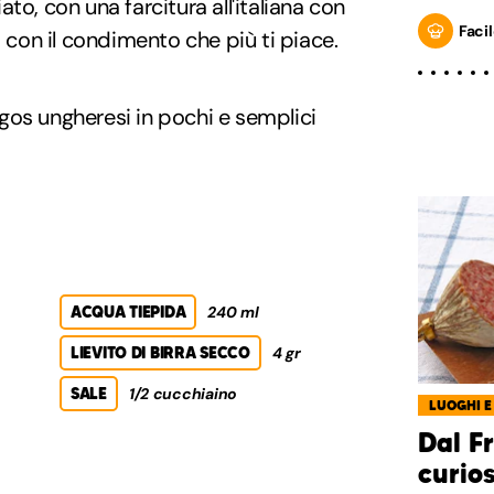
to, con una farcitura all'italiana con
Facil
on il condimento che più ti piace.
gos ungheresi in pochi e semplici
ACQUA TIEPIDA
240 ml
LIEVITO DI BIRRA SECCO
4 gr
SALE
1/2 cucchiaino
LUOGHI E
Dal Fr
curio