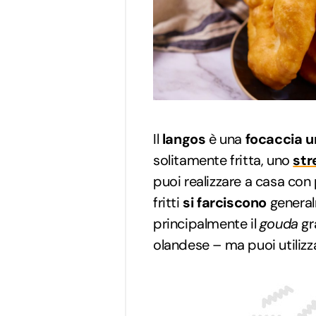
Il
langos
è una
focaccia 
solitamente fritta, uno
str
puoi realizzare a casa con 
fritti
si farciscono
general
principalmente il
gouda
gr
olandese – ma puoi utilizza