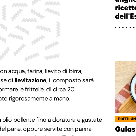
ricett
dell'E
n acqua, farina, lievito di birra,
ase di
lievitazione
, il composto sarà
ormare le frittelle, di circa 20
irate rigorosamente a mano.
n olio bollente fino a doratura e gustate
PIATTI UN
del pane, oppure servite con panna
Gulas