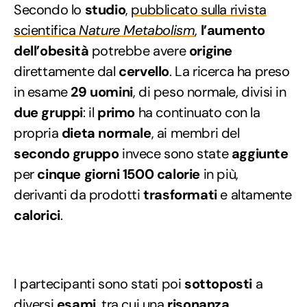
Secondo lo
studio
,
pubblicato sulla rivista
scientifica
Nature Metabolism
,
l’aumento
dell’obesità
potrebbe avere
origine
direttamente dal
cervello
. La ricerca ha preso
in esame
29 uomini
, di peso normale, divisi in
due gruppi
: il
primo
ha continuato con la
propria
dieta normale
, ai membri del
secondo gruppo
invece sono state
aggiunte
per
cinque giorni 1500 calorie
in più,
derivanti da prodotti
trasformati
e altamente
calorici
.
I partecipanti sono stati poi
sottoposti
a
diversi
esami
, tra cui una
risonanza