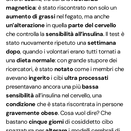
magnetica
: è stato riscontrato non solo un
aumento di grassi
nel fegato, ma anche
un’alterazione
in quella
parte del cervello
che controlla la
sensibilità
all’insulina
. Il test è
stato nuovamente ripetuto una
settimana
dopo
, quando i volontari erano tutti tornati a
una
dieta normale
: con grande stupore dei
ricercatori, è stato
notato
come i membri che
avevano
ingerito
i cibi
ultra processati
presentavano ancora una più
bassa
sensibilità
all’insulina nel cervello, una
condizione
che è stata riscontrata in persone
gravemente obese
. Cosa vuol dire? Che
bastano
cinque giorni
di cosiddetto cibo
spazzatura per
alterare
i modelli cerebrali di