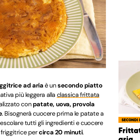
iggitrice ad aria
è un
secondo piatto
nativa più leggera alla
classica frittata
alizzato con
patate, uova, provola
e
. Bisognerà cuocere prima le patate a
SECONDI 
mescolare tutti gli ingredienti e cuocere
Fritta
 friggitrice per
circa 20 minuti
.
aria