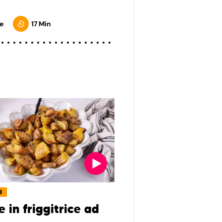
e
17 Min
I
 in friggitrice ad