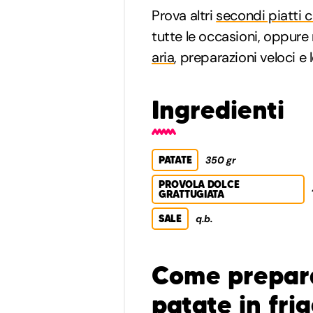
Prova altri
secondi piatti c
tutte le occasioni, oppure 
aria
, preparazioni veloci e 
Ingredienti
PATATE
350 gr
PROVOLA DOLCE
GRATTUGIATA
SALE
q.b.
Come preparar
patate in frig