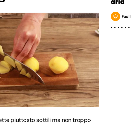
aria
Facil
 fette piuttosto sottili ma non troppo