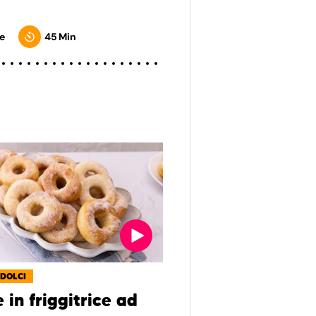
e
45 Min
 DOLCI
 in friggitrice ad