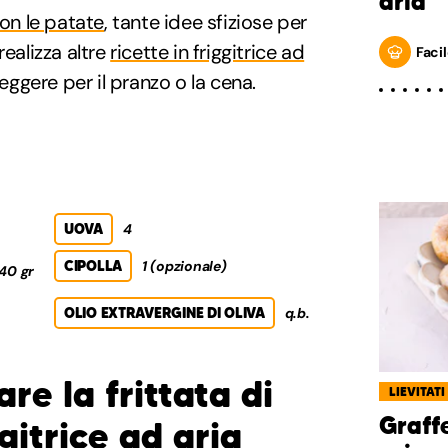
aria
on le patate
, tante idee sfiziose per
realizza altre
ricette in friggitrice ad
Facil
leggere per il pranzo o la cena.
UOVA
4
CIPOLLA
1 (opzionale)
40 gr
OLIO EXTRAVERGINE DI OLIVA
q.b.
e la frittata di
LIEVITATI
Graffe
gitrice ad aria