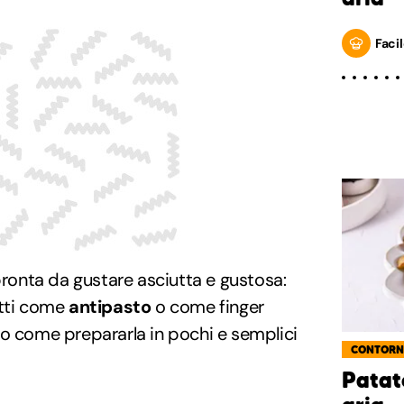
Facil
 pronta da gustare asciutta e gustosa:
etti come
antipasto
o come finger
co come prepararla in pochi e semplici
CONTORN
Patate