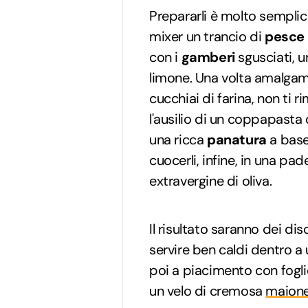
Prepararli è molto semplice
mixer un trancio di
pesce
con i
gamberi
sgusciati, u
limone. Una volta amalgam
cucchiai di farina, non ti 
l'ausilio di un coppapasta
una ricca
panatura
a base
cuocerli, infine, in una pad
extravergine di oliva.
Il risultato saranno dei dis
servire ben caldi dentro a
poi a piacimento con fogli
un velo di cremosa
maion