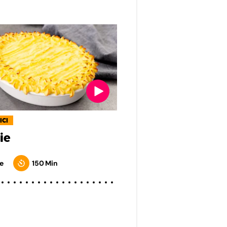
ICI
ie
e
150 Min