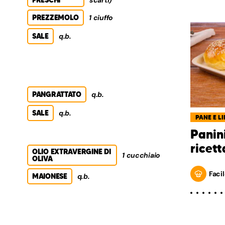
FRESCHI
scarti)
PREZZEMOLO
1 ciuffo
SALE
q.b.
PANGRATTATO
q.b.
SALE
q.b.
PANE E LI
Panin
ricet
OLIO EXTRAVERGINE DI
1 cucchiaio
OLIVA
Facil
MAIONESE
q.b.