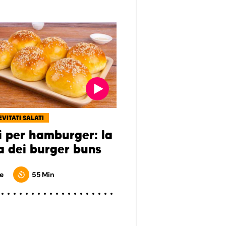
EVITATI SALATI
i per hamburger: la
ta dei burger buns
e
55 Min