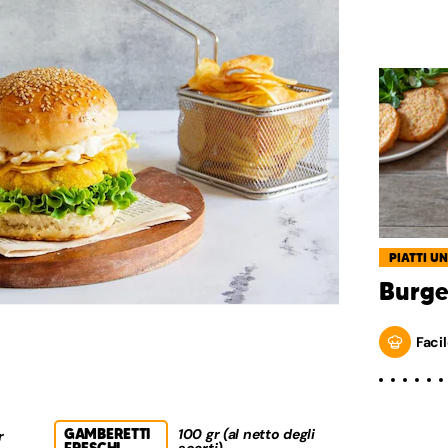
PIATTI UN
Burge
Facil
GAMBERETTI
100 gr (al netto degli
r