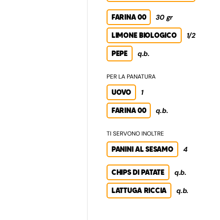
FARINA 00
30 gr
LIMONE BIOLOGICO
1/2
PEPE
q.b.
PER LA PANATURA
UOVO
1
FARINA 00
q.b.
TI SERVONO INOLTRE
PANINI AL SESAMO
4
CHIPS DI PATATE
q.b.
LATTUGA RICCIA
q.b.