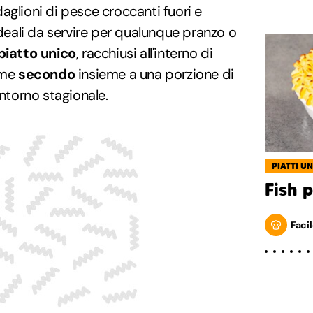
glioni di pesce croccanti fuori e
ideali da servire per qualunque pranzo o
piatto unico
, racchiusi all'interno di
ome
secondo
insieme a una porzione di
ontorno stagionale.
PIATTI UN
Fish p
Facil