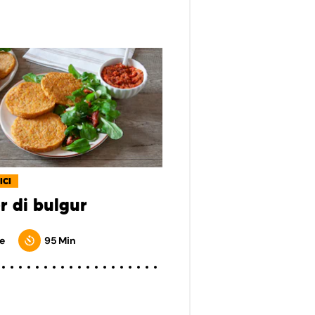
ICI
r di bulgur
e
95 Min