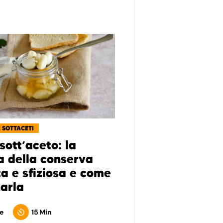
E SOTTACETI
sott’aceto: la
ta della conserva
ta e sfiziosa e come
zarla
e
15 Min