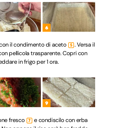
6
con il condimento di aceto
. Versa il
5
a con pellicola trasparente. Copri con
eddare in frigo per 1 ora.
9
mone fresco
e condiscilo con erba
7