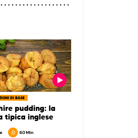
IONI DI BASE
hire pudding: la
a tipica inglese
e
60 Min