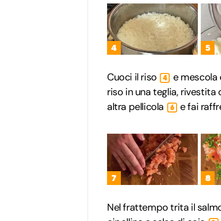
4
5
Cuoci il riso
e mescola 
4
riso in una teglia, rivestit
altra pellicola
e fai raffr
6
7
8
Nel frattempo trita il sal