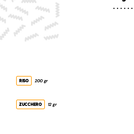
RISO
200 gr
ZUCCHERO
12 gr