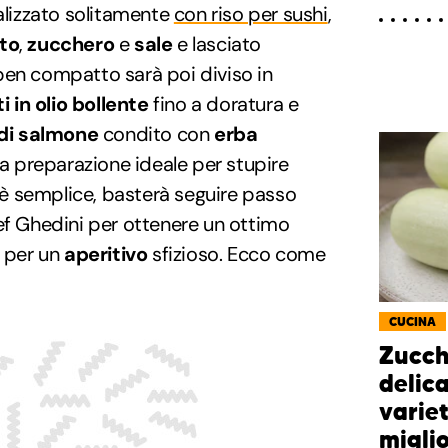
lizzato solitamente
con riso per sushi
,
to
,
zucchero
e
sale
e lasciato
so ben compatto sarà poi diviso in
tti in olio bollente
fino a doratura e
 di salmone
condito con
erba
La preparazione ideale per stupire
o è semplice, basterà seguire passo
ef Ghedini per ottenere un ottimo
e per un
aperitivo
sfizioso. Ecco come
CUCINA
Zucch
delica
variet
miglio