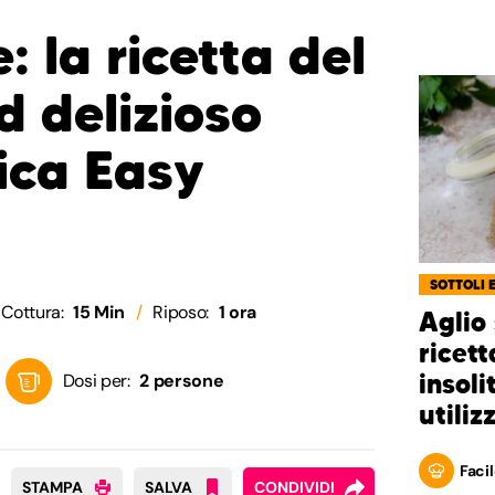
: la ricetta del
d delizioso
rica Easy
SOTTOLI 
Cottura:
15 Min
Riposo:
1 ora
Aglio 
ricet
insoli
Dosi per:
2 persone
utiliz
Facil
STAMPA
SALVA
CONDIVIDI