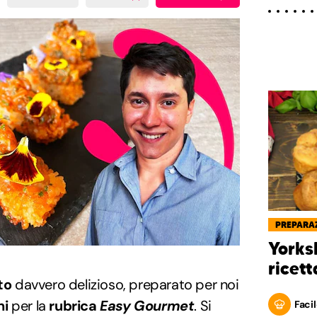
PREPARAZ
Yorks
ricett
to
davvero delizioso, preparato per noi
ni
per la
rubrica
Easy Gourmet
. Si
Facil