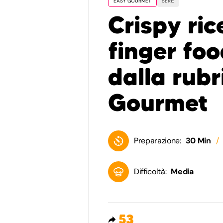
EASY GOURMET
SERIE
Crispy rice
finger foo
dalla rub
Gourmet
Preparazione:
30 Min
Difficoltà:
Media
53