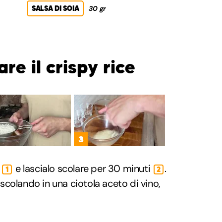
SALSA DI SOIA
30 gr
e il crispy rice
3
e
e lascialo scolare per 30 minuti
.
1
2
colando in una ciotola aceto di vino,