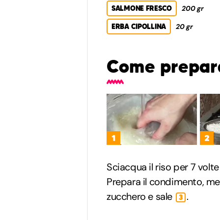
SALMONE FRESCO
200 gr
ERBA CIPOLLINA
20 gr
Come preparar
1
2
Sciacqua il riso per 7 volt
Prepara il condimento, mes
zucchero e sale
.
3