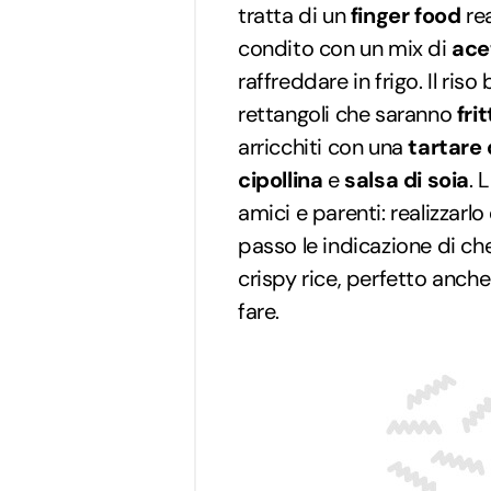
tratta di un
finger food
rea
condito con un mix di
ace
raffreddare in frigo. Il ri
rettangoli che saranno
fri
arricchiti con una
tartare
cipollina
e
salsa di soia
. 
amici e parenti: realizzarl
passo le indicazione di ch
crispy rice, perfetto anch
fare.