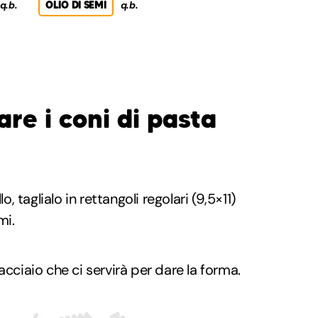
q.b.
OLIO DI SEMI
q.b.
re i coni di pasta
lo, taglialo in rettangoli regolari (9,5×11)
mi.
acciaio che ci servirà per dare la forma.