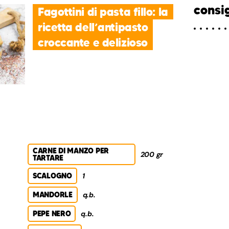
consig
Fagottini di pasta fillo: la
ricetta dell’antipasto
croccante e delizioso
CARNE DI MANZO PER
200 gr
TARTARE
SCALOGNO
1
MANDORLE
q.b.
PEPE NERO
q.b.