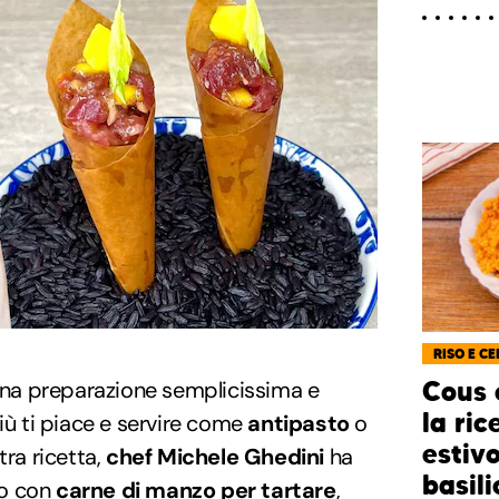
RISO E CE
na preparazione semplicissima e
Cous 
la ric
iù ti piace e servire come
antipasto
o
estiv
tra ricetta,
chef Michele Ghedini
ha
basili
lo
con
carne di manzo per tartare
,