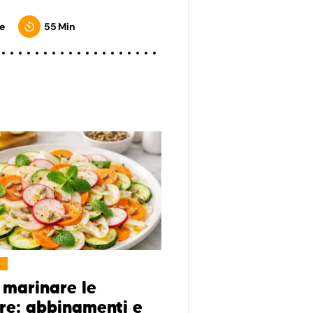
e
55 Min
L
marinare le
re: abbinamenti e