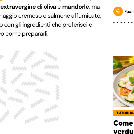
 extravergine di oliva
e
mandorle
, ma
Facil
ormaggio cremoso e salmone affumicato,
 con gli ingredienti che preferisci e
co come prepararli.
TUTORIA
Come 
verdu