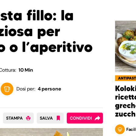
ta fillo: la
iziosa per
o o l’aperitivo
Cottura:
10 Min
ANTIPAST
Kolok
Dosi per:
4 persone
ricett
grech
zucch
STAMPA
SALVA
CONDIVIDI
Facil