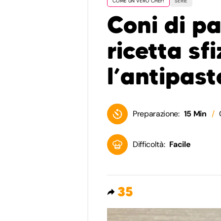
COME UN VERO CHEF!
SERIE
Coni di pas
ricetta sf
l’antipast
Preparazione:
15 Min
Difficoltà:
Facile
35