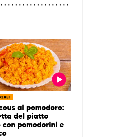
REALI
cous al pomodoro:
etta del piatto
o con pomodorini e
co