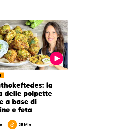
I
ithokeftedes: la
a delle polpette
e a base di
ine e feta
e
25 Min