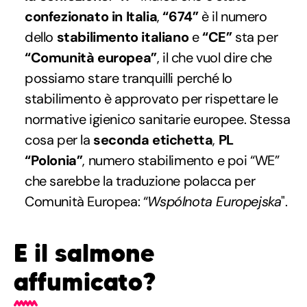
confezionato in Italia
,
“674”
è il numero
dello
stabilimento italiano
e
“CE”
sta per
“Comunità europea”
, il che vuol dire che
possiamo stare tranquilli perché lo
stabilimento è approvato per rispettare le
normative igienico sanitarie europee. Stessa
cosa per la
seconda etichetta
,
PL
“Polonia”
, numero stabilimento e poi “WE”
che sarebbe la traduzione polacca per
Comunità Europea: “
Wspólnota Europejska
".
E il salmone
affumicato?