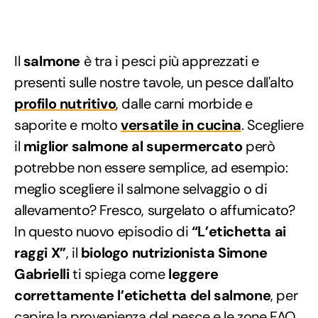
Il
salmone
è tra i pesci più apprezzati e
presenti sulle nostre tavole, un pesce dall'alto
profilo nutritivo
, dalle carni morbide e
saporite e molto
versatile in cucina
. Scegliere
il
miglior salmone al supermercato
però
potrebbe non essere semplice, ad esempio:
meglio scegliere il salmone selvaggio o di
allevamento? Fresco, surgelato o affumicato?
In questo nuovo episodio di
“L’etichetta ai
raggi X”
, il
biologo nutrizionista Simone
Gabrielli
ti spiega come
leggere
correttamente l’etichetta del salmone
, per
capire la provenienza del pesce e le zone FAO