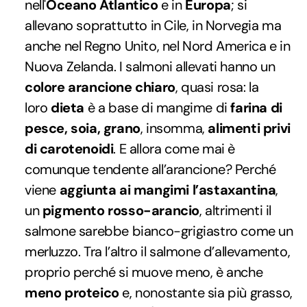
nell'
Oceano Atlantico
e in
Europa
; si
allevano soprattutto in Cile, in Norvegia ma
anche nel Regno Unito, nel Nord America e in
Nuova Zelanda. I salmoni allevati hanno un
colore arancione chiaro
, quasi rosa: la
loro
dieta
è a base di mangime di
farina di
pesce, soia, grano
, insomma,
alimenti privi
di carotenoidi
. E allora come mai è
comunque tendente all’arancione? Perché
viene
aggiunta ai mangimi l’astaxantina
,
un
pigmento rosso-arancio
, altrimenti il
salmone sarebbe bianco-grigiastro come un
merluzzo. Tra l’altro il salmone d’allevamento,
proprio perché si muove meno, è anche
meno proteico
e, nonostante sia più grasso,