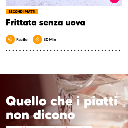
SECONDI PIATTI
Frittata senza uova
Facile
30 Min
Quello che i piatti
non dicono