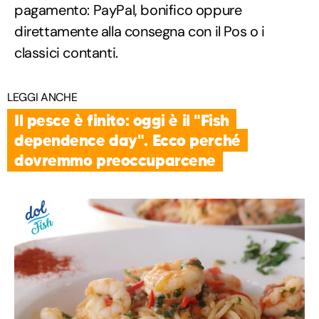
pagamento: PayPal, bonifico oppure
direttamente alla consegna con il Pos o i
classici contanti.
LEGGI ANCHE
Il pesce è finito: oggi è il "Fish
dependence day". Ecco perché
dovremmo preoccuparcene